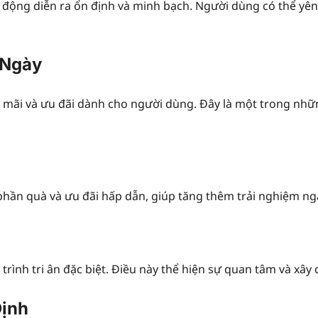
 động diễn ra ổn định và minh bạch. Người dùng có thể yên
 Ngày
mãi và ưu đãi dành cho người dùng. Đây là một trong nhữn
phần quà và ưu đãi hấp dẫn, giúp tăng thêm trải nghiệm ng
g trình tri ân đặc biệt. Điều này thể hiện sự quan tâm và 
Định