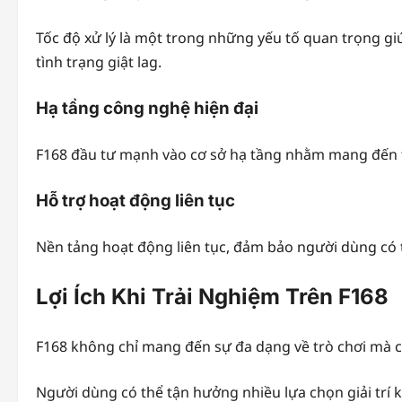
Tốc độ xử lý là một trong những yếu tố quan trọng g
tình trạng giật lag.
Hạ tầng công nghệ hiện đại
F168 đầu tư mạnh vào cơ sở hạ tầng nhằm mang đến tr
Hỗ trợ hoạt động liên tục
Nền tảng hoạt động liên tục, đảm bảo người dùng có 
Lợi Ích Khi Trải Nghiệm Trên F168
F168 không chỉ mang đến sự đa dạng về trò chơi mà còn 
Người dùng có thể tận hưởng nhiều lựa chọn giải trí 