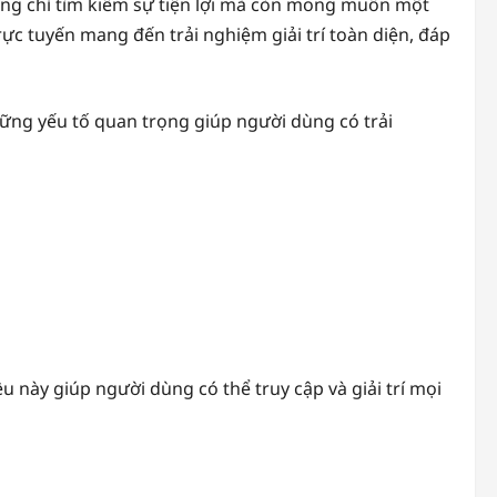
hông chỉ tìm kiếm sự tiện lợi mà còn mong muốn một
rực tuyến mang đến trải nghiệm giải trí toàn diện, đáp
hững yếu tố quan trọng giúp người dùng có trải
ều này giúp người dùng có thể truy cập và giải trí mọi