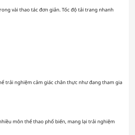
ong vài thao tác đơn giản. Tốc độ tải trang nhanh
ó thể trải nghiệm cảm giác chân thực như đang tham gia
nhiều môn thể thao phổ biến, mang lại trải nghiệm