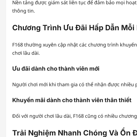
Nền tảng được giám sát liên tục để đảm bảo mọi hoạt
thông tin.
Chương Trình Ưu Đãi Hấp Dẫn Mỗi
F168 thường xuyên cập nhật các chương trình khuyến 
chơi lâu dài.
Ưu đãi dành cho thành viên mới
Người chơi mới khi tham gia có thể nhận được nhiều 
Khuyến mãi dành cho thành viên thân thiết
Đối với người chơi lâu dài, F168 cũng có nhiều chươn
Trải Nghiệm Nhanh Chóng Và Ổn 