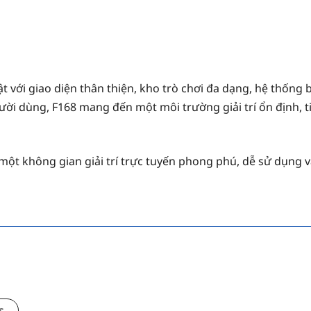
 bật với giao diện thân thiện, kho trò chơi đa dạng, hệ thốn
ời dùng, F168 mang đến một môi trường giải trí ổn định, t
ột không gian giải trí trực tuyến phong phú, dễ sử dụng và
s