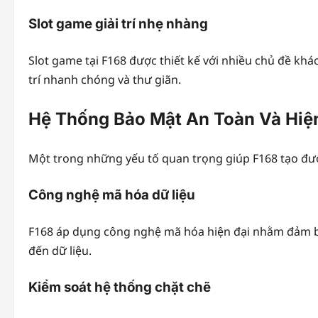
Slot game giải trí nhẹ nhàng
Slot game tại F168 được thiết kế với nhiều chủ đề khá
trí nhanh chóng và thư giãn.
Hệ Thống Bảo Mật An Toàn Và Hiệ
Một trong những yếu tố quan trọng giúp F168 tạo được
Công nghệ mã hóa dữ liệu
F168 áp dụng công nghệ mã hóa hiện đại nhằm đảm bảo
đến dữ liệu.
Kiểm soát hệ thống chặt chẽ