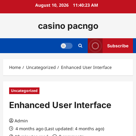
Skip
August 10, 2026
11:40:23 AM
to
content
casino pacngo
Subscribe
Home
Uncategorized
Enhanced User Interface
Uncategorized
Enhanced User Interface
Admin
4 months ago (Last updated: 4 months ago)