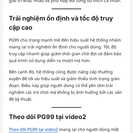
giải trí khác nhau và phù hợp với từng sở thích cá nhân.
Trải nghiệm ổn định và tốc độ truy
cập cao
PG99 chú trọng mạnh mẽ đến hiệu suất hệ thống nhằm
mang lại trải nghiệm ổn định cho người dùng. Tốc độ
truy cập nhanh giúp giảm thời gian chờ đợi và đảm bảo
quá trình sử dụng diễn ra mượt mà hơn.
Bên cạnh đó, hệ thống cũng được nâng cấp thường
xuyên để tối ưu hiệu suất và giảm thiểu tình trạng gián
đoạn. Điều này giúp người dùng có thể yên tâm trải
nghiệm các trò chơi mà không bị ảnh hưởng bởi các vấn
đề kỹ thuật.
Theo dõi PG99 tại video2
Theo dõi PG99 tại video2
mang lại cho người dùng một