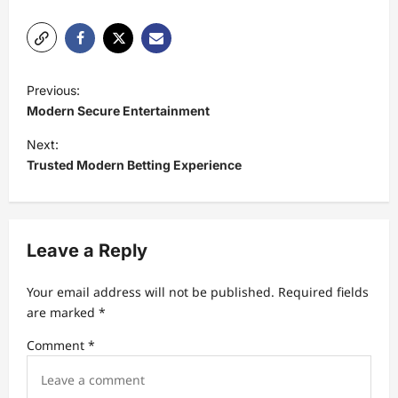
P
Previous:
o
Modern Secure Entertainment
s
Next:
t
Trusted Modern Betting Experience
n
a
v
Leave a Reply
i
Your email address will not be published.
Required fields
g
are marked
*
a
Comment
*
t
i