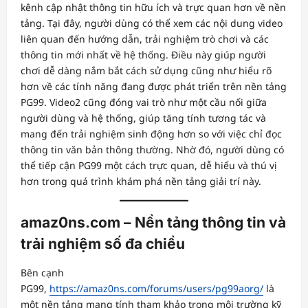
kênh cập nhật thông tin hữu ích và trực quan hơn về nền
tảng. Tại đây, người dùng có thể xem các nội dung video
liên quan đến hướng dẫn, trải nghiệm trò chơi và các
thông tin mới nhất về hệ thống. Điều này giúp người
chơi dễ dàng nắm bắt cách sử dụng cũng như hiểu rõ
hơn về các tính năng đang được phát triển trên nền tảng
PG99. Video2 cũng đóng vai trò như một cầu nối giữa
người dùng và hệ thống, giúp tăng tính tương tác và
mang đến trải nghiệm sinh động hơn so với việc chỉ đọc
thông tin văn bản thông thường. Nhờ đó, người dùng có
thể tiếp cận PG99 một cách trực quan, dễ hiểu và thú vị
hơn trong quá trình khám phá nền tảng giải trí này.
amaz0ns.com – Nền tảng thông tin và
trải nghiệm số đa chiều
Bên cạnh
PG99,
https://amaz0ns.com/forums/users/pg99aorg/
là
một nền tảng mang tính tham khảo trong môi trường kỹ