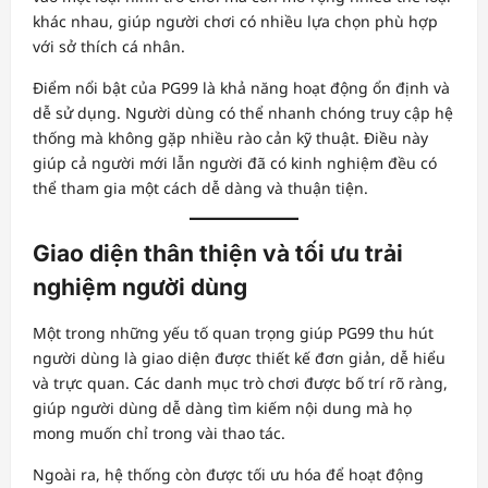
khác nhau, giúp người chơi có nhiều lựa chọn phù hợp
với sở thích cá nhân.
Điểm nổi bật của PG99 là khả năng hoạt động ổn định và
dễ sử dụng. Người dùng có thể nhanh chóng truy cập hệ
thống mà không gặp nhiều rào cản kỹ thuật. Điều này
giúp cả người mới lẫn người đã có kinh nghiệm đều có
thể tham gia một cách dễ dàng và thuận tiện.
Giao diện thân thiện và tối ưu trải
nghiệm người dùng
Một trong những yếu tố quan trọng giúp PG99 thu hút
người dùng là giao diện được thiết kế đơn giản, dễ hiểu
và trực quan. Các danh mục trò chơi được bố trí rõ ràng,
giúp người dùng dễ dàng tìm kiếm nội dung mà họ
mong muốn chỉ trong vài thao tác.
Ngoài ra, hệ thống còn được tối ưu hóa để hoạt động