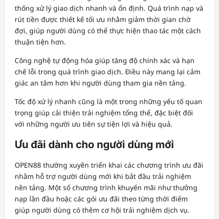
thống xử lý giao dịch nhanh và ổn định. Quá trình nạp và
rút tiền được thiết kế tối ưu nhằm giảm thời gian chờ
đợi, giúp người dùng có thể thực hiện thao tác một cách
thuận tiện hơn.
Công nghệ tự động hóa giúp tăng độ chính xác và hạn
chế lỗi trong quá trình giao dịch. Điều này mang lại cảm
giác an tâm hơn khi người dùng tham gia nền tảng.
Tốc độ xử lý nhanh cũng là một trong những yếu tố quan
trọng giúp cải thiện trải nghiệm tổng thể, đặc biệt đối
với những người ưu tiên sự tiện lợi và hiệu quả.
Ưu đãi dành cho người dùng mới
OPEN88 thường xuyên triển khai các chương trình ưu đãi
nhằm hỗ trợ người dùng mới khi bắt đầu trải nghiệm
nền tảng. Một số chương trình khuyến mãi như thưởng
nạp lần đầu hoặc các gói ưu đãi theo từng thời điểm
giúp người dùng có thêm cơ hội trải nghiệm dịch vụ.