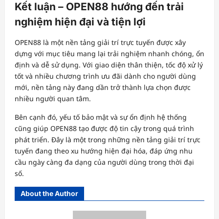
Kết luận – OPEN88 hướng đến trải
nghiệm hiện đại và tiện lợi
OPEN88 là một nền tảng giải trí trực tuyến được xây
dựng với mục tiêu mang lại trải nghiệm nhanh chóng, ổn
định và dễ sử dụng. Với giao diện thân thiện, tốc độ xử lý
tốt và nhiều chương trình ưu đãi dành cho người dùng
mới, nền tảng này đang dần trở thành lựa chọn được
nhiều người quan tâm.
Bên cạnh đó, yếu tố bảo mật và sự ổn định hệ thống
cũng giúp OPEN88 tạo được độ tin cậy trong quá trình
phát triển. Đây là một trong những nền tảng giải trí trực
tuyến đang theo xu hướng hiện đại hóa, đáp ứng nhu
cầu ngày càng đa dạng của người dùng trong thời đại
số.
About the Author