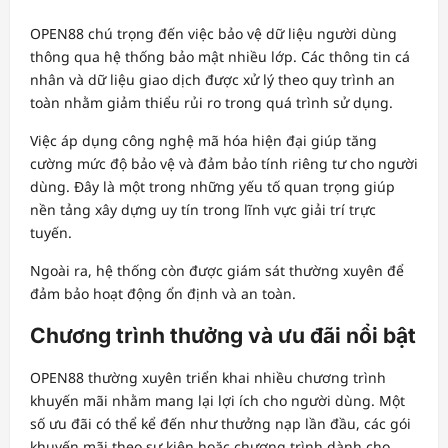
OPEN88 chú trọng đến việc bảo vệ dữ liệu người dùng
thông qua hệ thống bảo mật nhiều lớp. Các thông tin cá
nhân và dữ liệu giao dịch được xử lý theo quy trình an
toàn nhằm giảm thiểu rủi ro trong quá trình sử dụng.
Việc áp dụng công nghệ mã hóa hiện đại giúp tăng
cường mức độ bảo vệ và đảm bảo tính riêng tư cho người
dùng. Đây là một trong những yếu tố quan trọng giúp
nền tảng xây dựng uy tín trong lĩnh vực giải trí trực
tuyến.
Ngoài ra, hệ thống còn được giám sát thường xuyên để
đảm bảo hoạt động ổn định và an toàn.
Chương trình thưởng và ưu đãi nổi bật
OPEN88 thường xuyên triển khai nhiều chương trình
khuyến mãi nhằm mang lại lợi ích cho người dùng. Một
số ưu đãi có thể kể đến như thưởng nạp lần đầu, các gói
khuyến mãi theo sự kiện hoặc chương trình dành cho