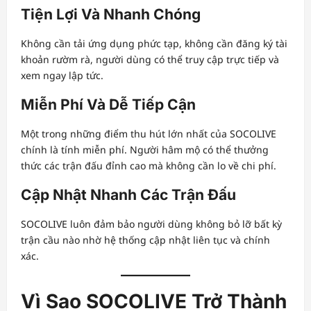
Tiện Lợi Và Nhanh Chóng
Không cần tải ứng dụng phức tạp, không cần đăng ký tài
khoản rườm rà, người dùng có thể truy cập trực tiếp và
xem ngay lập tức.
Miễn Phí Và Dễ Tiếp Cận
Một trong những điểm thu hút lớn nhất của SOCOLIVE
chính là tính miễn phí. Người hâm mộ có thể thưởng
thức các trận đấu đỉnh cao mà không cần lo về chi phí.
Cập Nhật Nhanh Các Trận Đấu
SOCOLIVE luôn đảm bảo người dùng không bỏ lỡ bất kỳ
trận cầu nào nhờ hệ thống cập nhật liên tục và chính
xác.
Vì Sao SOCOLIVE Trở Thành