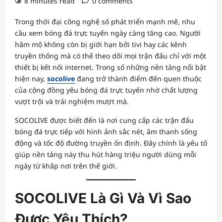
8 minutes read
0 comments
Trong thời đại công nghệ số phát triển mạnh mẽ, nhu
cầu xem bóng đá trực tuyến ngày càng tăng cao. Người
hâm mộ không còn bị giới hạn bởi tivi hay các kênh
truyền thống mà có thể theo dõi mọi trận đấu chỉ với một
thiết bị kết nối internet. Trong số những nền tảng nổi bật
hiện nay,
socolive
đang trở thành điểm đến quen thuộc
của cộng đồng yêu bóng đá trực tuyến nhờ chất lượng
vượt trội và trải nghiệm mượt mà.
SOCOLIVE được biết đến là nơi cung cấp các trận đấu
bóng đá trực tiếp với hình ảnh sắc nét, âm thanh sống
động và tốc độ đường truyền ổn định. Đây chính là yếu tố
giúp nền tảng này thu hút hàng triệu người dùng mỗi
ngày từ khắp nơi trên thế giới.
SOCOLIVE Là Gì Và Vì Sao
Được Yêu Thích?