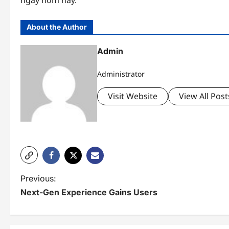
ngay hôm nay.
About the Author
Admin
Administrator
Visit Website
View All Post
P
Previous:
Next-Gen Experience Gains Users
o
s