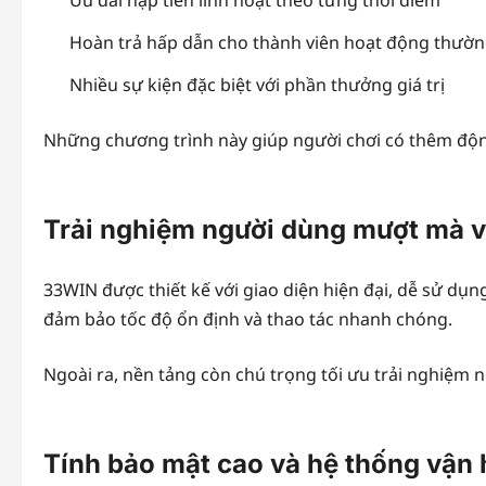
Ưu đãi nạp tiền linh hoạt theo từng thời điểm
Hoàn trả hấp dẫn cho thành viên hoạt động thườ
Nhiều sự kiện đặc biệt với phần thưởng giá trị
Những chương trình này giúp người chơi có thêm động 
Trải nghiệm người dùng mượt mà v
33WIN được thiết kế với giao diện hiện đại, dễ sử dụ
đảm bảo tốc độ ổn định và thao tác nhanh chóng.
Ngoài ra, nền tảng còn chú trọng tối ưu trải nghiệm n
Tính bảo mật cao và hệ thống vận