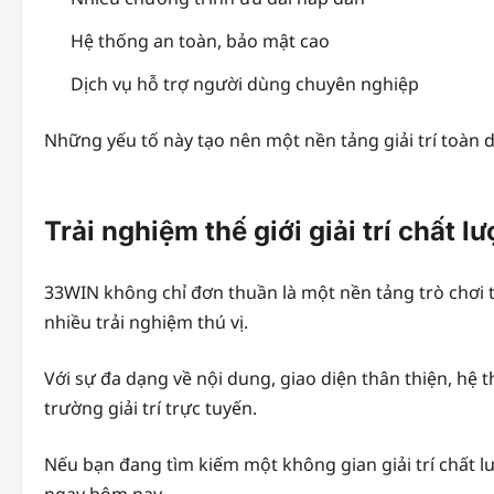
Hệ thống an toàn, bảo mật cao
Dịch vụ hỗ trợ người dùng chuyên nghiệp
Những yếu tố này tạo nên một nền tảng giải trí toàn 
Trải nghiệm thế giới giải trí chất
33WIN không chỉ đơn thuần là một nền tảng trò chơi tr
nhiều trải nghiệm thú vị.
Với sự đa dạng về nội dung, giao diện thân thiện, hệ
trường giải trí trực tuyến.
Nếu bạn đang tìm kiếm một không gian giải trí chất lư