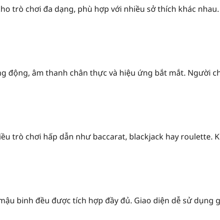
kho trò chơi đa dạng, phù hợp với nhiều sở thích khác nhau
ng động, âm thanh chân thực và hiệu ứng bắt mắt. Người chơ
iều trò chơi hấp dẫn như baccarat, blackjack hay roulette.
y mậu binh đều được tích hợp đầy đủ. Giao diện dễ sử dụng