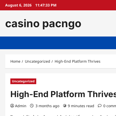
Skip
August 6, 2026
11:47:34 PM
to
content
casino pacngo
Home
Uncategorized
High-End Platform Thrives
Uncategorized
High-End Platform Thrive
Admin
3 months ago
9 minutes read
0 com