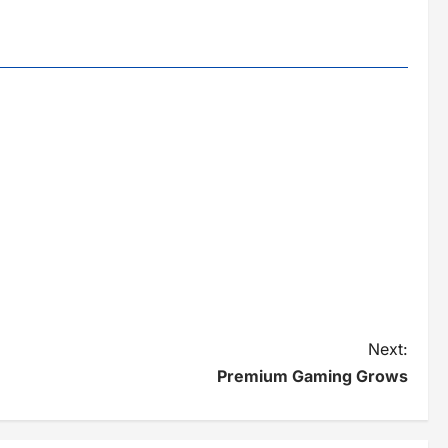
Next:
Premium Gaming Grows