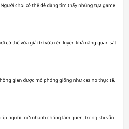
. Người chơi có thể dễ dàng tìm thấy những tựa game
i có thể vừa giải trí vừa rèn luyện khả năng quan sát
 Không gian được mô phỏng giống như casino thực tế,
 giúp người mới nhanh chóng làm quen, trong khi vẫn