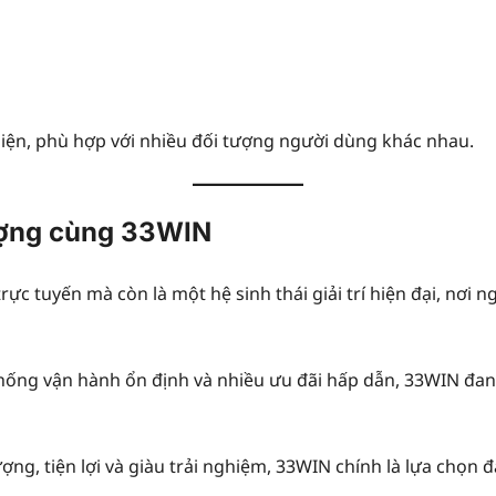
diện, phù hợp với nhiều đối tượng người dùng khác nhau.
 lượng cùng 33WIN
ực tuyến mà còn là một hệ sinh thái giải trí hiện đại, nơi
 thống vận hành ổn định và nhiều ưu đãi hấp dẫn, 33WIN đan
ợng, tiện lợi và giàu trải nghiệm, 33WIN chính là lựa chọn 