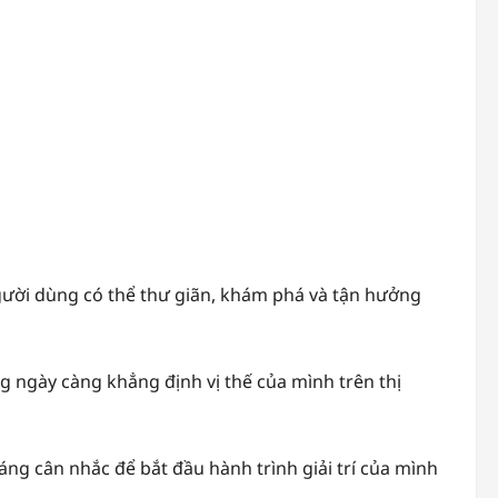
 người dùng có thể thư giãn, khám phá và tận hưởng
g ngày càng khẳng định vị thế của mình trên thị
đáng cân nhắc để bắt đầu hành trình giải trí của mình