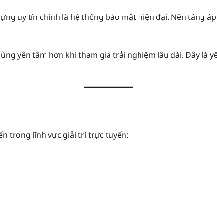
ng uy tín chính là hệ thống bảo mật hiện đại. Nền tảng á
ng yên tâm hơn khi tham gia trải nghiệm lâu dài. Đây là y
 trong lĩnh vực giải trí trực tuyến: