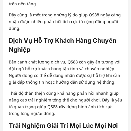
trên nền tảng.
Đây cũng là một trong những lý do giúp QS88 ngày càng
nhận được nhiều phản hồi tích cực từ cộng đồng người
dùng.
Dịch Vụ Hỗ Trợ Khách Hàng Chuyên
Nghiệp
Bên cạnh chất lượng dịch vụ, QS88 còn gây ấn tượng với
đội ngũ hỗ trợ khách hàng tận tình và chuyên nghiệp.
Người dùng có thể dễ dàng nhận được sự hỗ trợ khi cần
giải đáp thông tin hoặc hướng dẫn sử dụng hệ thống.
Thái độ thân thiện cùng khả năng phản hồi nhanh giúp
nâng cao trải nghiệm tổng thể cho người chơi. Đây là yếu
tố quan trọng giúp QS88 xây dựng hình ảnh tích cực
trong lòng người dùng.
Trải Nghiệm Giải Trí Mọi Lúc Mọi Nơi