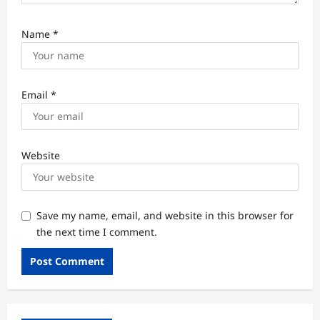
Name
*
Email
*
Website
Save my name, email, and website in this browser for
the next time I comment.