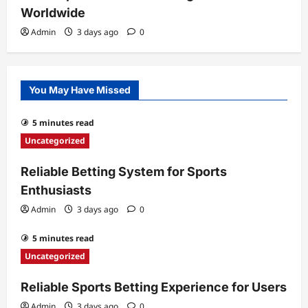
Worldwide
Admin
3 days ago
0
You May Have Missed
5 minutes read
Uncategorized
Reliable Betting System for Sports
Enthusiasts
Admin
3 days ago
0
5 minutes read
Uncategorized
Reliable Sports Betting Experience for Users
Admin
3 days ago
0