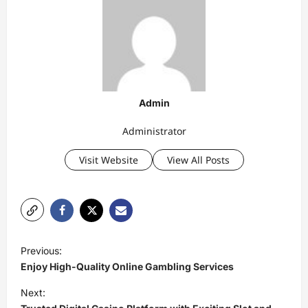
Admin
Administrator
Visit Website
View All Posts
P
Previous:
o
Enjoy High-Quality Online Gambling Services
s
Next:
t