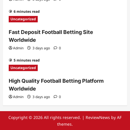
6 minutes read
Uncategorized
Fast Deposit Football Betting Site
Worldwide
Admin
3 days ago
0
5 minutes read
Uncategorized
High Quality Football Betting Platform
Worldwide
Admin
3 days ago
0
Copyright © 2026 All rights reserved.
|
ReviewNews
by AF
themes.