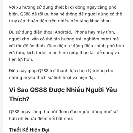
Với xu hướng sử dụng thiết bị di động ngày càng phổ
biến, QS88 đã tối ưu hóa hệ thống để người dùng có thể
truy cập thuận tiện trên nhiều nền tảng khác nhau.
Dù sử dụng điện thoại Android, iPhone hay máy tính,
người chơi vẫn có thể tận hưởng trải nghiệm mượt mà
với tốc độ ổn định. Giao diện tự động điều chỉnh phù hợp
với từng kích thước màn hình giúp thao tác dễ dàng và
tiện lợi hơn.
Điều này giúp QS88 trở thành lựa chọn lý tưởng cho
những ai yêu thích sự linh hoạt và hiện đại.
Vì Sao QS88 Được Nhiều Người Yêu
Thích?
QS88 ngày càng thu hút đông đảo người dùng nhờ sở
hữu nhiều ưu điểm nổi bật như:
Thiết Kế Hiện Đại