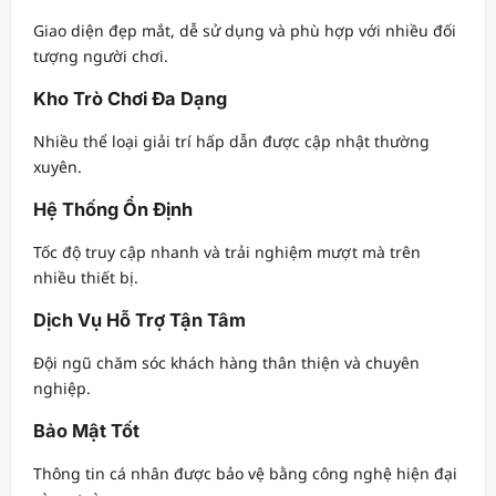
Giao diện đẹp mắt, dễ sử dụng và phù hợp với nhiều đối
tượng người chơi.
Kho Trò Chơi Đa Dạng
Nhiều thể loại giải trí hấp dẫn được cập nhật thường
xuyên.
Hệ Thống Ổn Định
Tốc độ truy cập nhanh và trải nghiệm mượt mà trên
nhiều thiết bị.
Dịch Vụ Hỗ Trợ Tận Tâm
Đội ngũ chăm sóc khách hàng thân thiện và chuyên
nghiệp.
Bảo Mật Tốt
Thông tin cá nhân được bảo vệ bằng công nghệ hiện đại