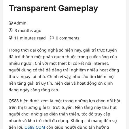
Transparent Gameplay
Admin
3 months ago
11 minutes read
0 comments
Trong thời đại công nghệ số hiện nay, giải trí trực tuyến
đã trở thành một phần quen thuộc trong cuộc sống của
nhiều người. Chỉ với một thiết bị có kết nối internet,
người dùng có thể dễ dàng trải nghiệm nhiều hoạt động
thú vị ngay tại nhà. Chính vì vậy, nhu cầu tìm kiếm một
nền tảng giải trí uy tín, hiện đại và hoạt động ổn định
đang ngày càng tăng cao.
QS88 hiện được xem là một trong những lựa chọn nổi bật
trên thị trường giải trí trực tuyến. Nền tảng này thu hút
người chơi nhờ giao diện thân thiện, tốc độ truy cập
nhanh và kho trò chơi đa dạng. Không chỉ mang đến sự
tiện lợi,
QS88 COM
còn giúp người dùng tận hưởng