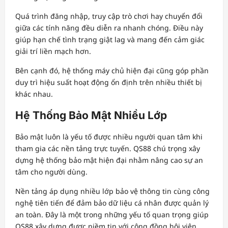
Quá trình đăng nhập, truy cập trò chơi hay chuyển đổi
giữa các tính năng đều diễn ra nhanh chóng. Điều này
giúp hạn chế tình trạng giật lag và mang đến cảm giác
giải trí liền mạch hơn.
Bên cạnh đó, hệ thống máy chủ hiện đại cũng góp phần
duy trì hiệu suất hoạt động ổn định trên nhiều thiết bị
khác nhau.
Hệ Thống Bảo Mật Nhiều Lớp
Bảo mật luôn là yếu tố được nhiều người quan tâm khi
tham gia các nền tảng trực tuyến. QS88 chú trọng xây
dựng hệ thống bảo mật hiện đại nhằm nâng cao sự an
tâm cho người dùng.
Nền tảng áp dụng nhiều lớp bảo vệ thông tin cùng công
nghệ tiên tiến để đảm bảo dữ liệu cá nhân được quản lý
an toàn. Đây là một trong những yếu tố quan trọng giúp
QS88 xây dựng được niềm tin với cộng đồng hội viên.