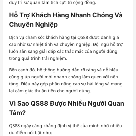
duy trì sự quan tâm tích cực từ cộng đồng.
Hỗ Trợ Khách Hàng Nhanh Chóng Và
Chuyên Nghiệp
Dịch vụ chăm sóc khách hàng tại QS88 được đánh giá
cao nhờ sự nhiệt tình và chuyên nghiệp. Đội ngũ hỗ trợ
luôn sẵn sàng giải đáp các thắc mắc của người dùng
trong quá trình trải nghiệm.
Bên cạnh đó, hệ thống hướng dẫn rõ ràng và dễ hiểu
cũng giúp người mới nhanh chóng làm quen với nền
tảng. Điều này góp phần nâng cao sự hài lòng và mang
lại cảm giác thuận tiện cho người dùng.
Vì Sao QS88 Được Nhiều Người Quan
Tâm?
QS88 ngày càng khẳng định vị thế của mình nhờ nhiều
ưu điểm nổi bật như: