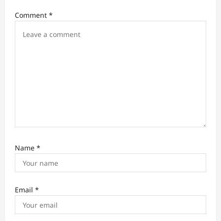
t
Comment
*
i
o
n
Name
*
Email
*