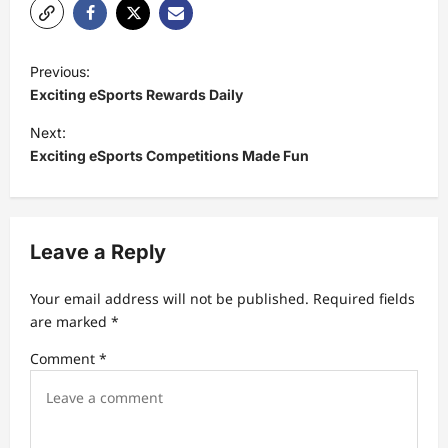
P
Previous:
o
Exciting eSports Rewards Daily
s
Next:
t
Exciting eSports Competitions Made Fun
n
a
v
Leave a Reply
i
Your email address will not be published.
Required fields
g
are marked
*
a
Comment
*
t
i
o