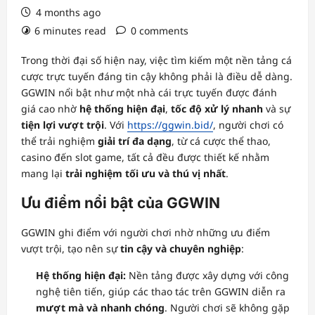
4 months ago
6 minutes read
0 comments
Trong thời đại số hiện nay, việc tìm kiếm một nền tảng cá
cược trực tuyến đáng tin cậy không phải là điều dễ dàng.
GGWIN nổi bật như một nhà cái trực tuyến được đánh
giá cao nhờ
hệ thống hiện đại
,
tốc độ xử lý nhanh
và sự
tiện lợi vượt trội
. Với
https://ggwin.bid/
, người chơi có
thể trải nghiệm
giải trí đa dạng
, từ cá cược thể thao,
casino đến slot game, tất cả đều được thiết kế nhằm
mang lại
trải nghiệm tối ưu và thú vị nhất
.
Ưu điểm nổi bật của GGWIN
GGWIN ghi điểm với người chơi nhờ những ưu điểm
vượt trội, tạo nên sự
tin cậy và chuyên nghiệp
:
Hệ thống hiện đại:
Nền tảng được xây dựng với công
nghệ tiên tiến, giúp các thao tác trên GGWIN diễn ra
mượt mà và nhanh chóng
. Người chơi sẽ không gặp