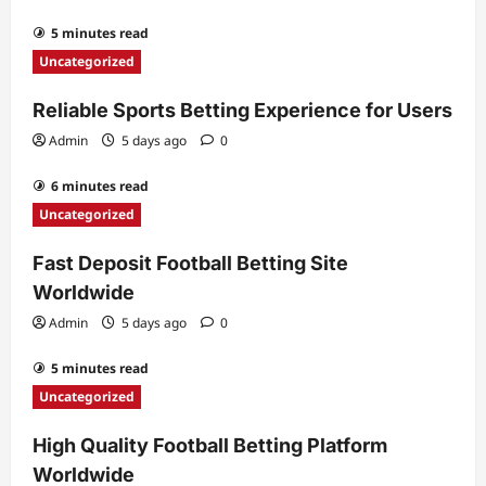
5 minutes read
Uncategorized
Reliable Sports Betting Experience for Users
Admin
5 days ago
0
6 minutes read
Uncategorized
Fast Deposit Football Betting Site
Worldwide
Admin
5 days ago
0
5 minutes read
Uncategorized
High Quality Football Betting Platform
Worldwide