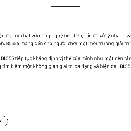
ện đại, nổi bật với công nghệ tiên tiến, tốc độ xử lý nhanh v
h, BL555 mang đến cho người chơi một môi trường giải trí ti
g, BL555 tiếp tục khẳng định vị thế của mình như một nền t
tìm kiếm một không gian giải trí đa dạng và hiện đại, BL5
s