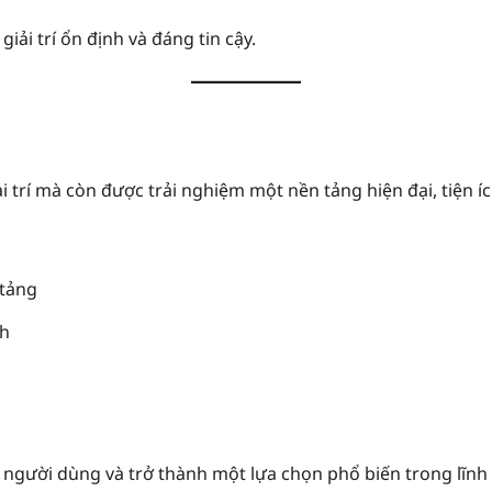
iải trí ổn định và đáng tin cậy.
i trí mà còn được trải nghiệm một nền tảng hiện đại, tiện íc
 tảng
nh
người dùng và trở thành một lựa chọn phổ biến trong lĩnh vự