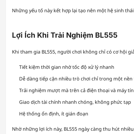
Những yếu tố này kết hợp lại tạo nên một hệ sinh thái g
Lợi Ích Khi Trải Nghiệm BL555
Khi tham gia BL555, người chơi không chỉ có cơ hội giả
Tiết kiệm thời gian nhờ tốc độ xử lý nhanh
Dễ dàng tiếp cận nhiều trò chơi chỉ trong một nền
Trải nghiệm mượt mà trên cả điện thoại và máy tí
Giao dịch tài chính nhanh chóng, không phức tạp
Hệ thống ổn định, ít gián đoạn
Nhờ những lợi ích này, BL555 ngày càng thu hút nhiều 