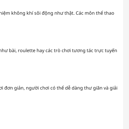
nghiệm không khí sôi động như thật. Các môn thể thao
như bài, roulette hay các trò chơi tương tác trực tuyến
i đơn giản, người chơi có thể dễ dàng thư giãn và giải