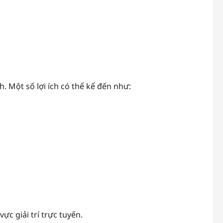
h. Một số lợi ích có thể kể đến như:
c giải trí trực tuyến.