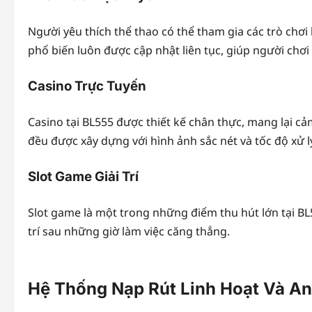
Người yêu thích thể thao có thể tham gia các trò chơi
phổ biến luôn được cập nhật liên tục, giúp người chơi
Casino Trực Tuyến
Casino tại BL555 được thiết kế chân thực, mang lại cảm
đều được xây dựng với hình ảnh sắc nét và tốc độ xử 
Slot Game Giải Trí
Slot game là một trong những điểm thu hút lớn tại BL5
trí sau những giờ làm việc căng thẳng.
Hệ Thống Nạp Rút Linh Hoạt Và A