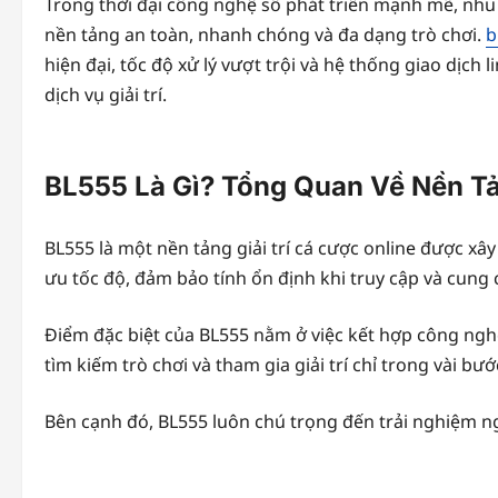
Trong thời đại công nghệ số phát triển mạnh mẽ, nhu 
nền tảng an toàn, nhanh chóng và đa dạng trò chơi.
b
hiện đại, tốc độ xử lý vượt trội và hệ thống giao dịc
dịch vụ giải trí.
BL555 Là Gì? Tổng Quan Về Nền Tả
BL555 là một nền tảng giải trí cá cược online được xâ
ưu tốc độ, đảm bảo tính ổn định khi truy cập và cung 
Điểm đặc biệt của BL555 nằm ở việc kết hợp công nghệ 
tìm kiếm trò chơi và tham gia giải trí chỉ trong vài bư
Bên cạnh đó, BL555 luôn chú trọng đến trải nghiệm n