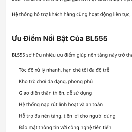
Hệ thống hỗ trợ khách hàng cũng hoạt động liên tục, 
Ưu Điểm Nổi Bật Của BL555
BL555 sở hữu nhiều ưu điểm giúp nền tảng này trở thàn
Tốc độ xử lý nhanh, hạn chế tối đa độ trễ
Kho trò chơi đa dạng, phong phú
Giao diện thân thiện, dễ sử dụng
Hệ thống nạp rút linh hoạt và an toàn
Hỗ trợ đa nền tảng, tiện lợi cho người dùng
Bảo mật thông tin với công nghệ tiên tiến