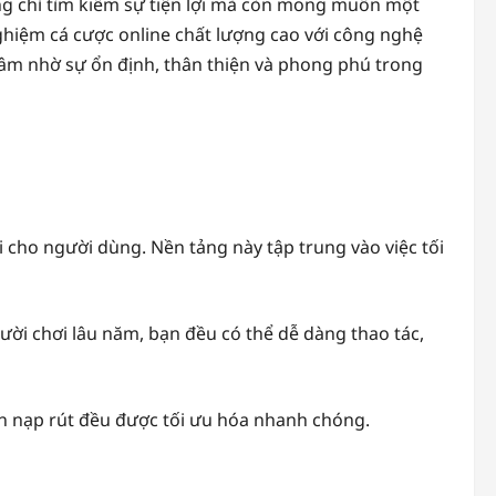
ông chỉ tìm kiếm sự tiện lợi mà còn mong muốn một
ghiệm cá cược online chất lượng cao với công nghệ
 tâm nhờ sự ổn định, thân thiện và phong phú trong
i cho người dùng. Nền tảng này tập trung vào việc tối
ười chơi lâu năm, bạn đều có thể dễ dàng thao tác,
n nạp rút đều được tối ưu hóa nhanh chóng.