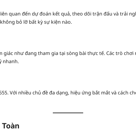
 liên quan đến dự đoán kết quả, theo dõi trận đấu và trải 
 không bỏ lỡ bất kỳ sự kiện nào.
 giác như đang tham gia tại sòng bài thực tế. Các trò chơi 
lý nhanh.
55. Với nhiều chủ đề đa dạng, hiệu ứng bắt mắt và cách chơ
n Toàn