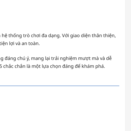
à hệ thống trò chơi đa dạng. Với giao diện thân thiện,
ện lợi và an toàn.
ảng đáng chú ý, mang lại trải nghiệm mượt mà và dễ
55 chắc chắn là một lựa chọn đáng để khám phá.