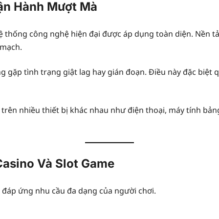
Vận Hành Mượt Mà
hệ thống công nghệ hiện đại được áp dụng toàn diện. Nền t
 mạch.
gặp tình trạng giật lag hay gián đoạn. Điều này đặc biệt qu
trên nhiều thiết bị khác nhau như điện thoại, máy tính bản
Casino Và Slot Game
 đáp ứng nhu cầu đa dạng của người chơi.