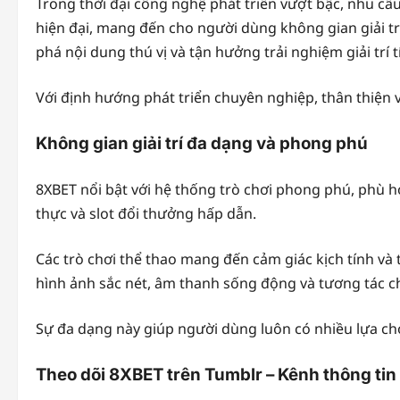
Trong thời đại công nghệ phát triển vượt bậc, nhu cầu
hiện đại, mang đến cho người dùng không gian giải trí 
phá nội dung thú vị và tận hưởng trải nghiệm giải trí 
Với định hướng phát triển chuyên nghiệp, thân thiện
Không gian giải trí đa dạng và phong phú
8XBET nổi bật với hệ thống trò chơi phong phú, phù hợ
thực và slot đổi thưởng hấp dẫn.
Các trò chơi thể thao mang đến cảm giác kịch tính và 
hình ảnh sắc nét, âm thanh sống động và tương tác ch
Sự đa dạng này giúp người dùng luôn có nhiều lựa c
Theo dõi 8XBET trên Tumblr – Kênh thông tin