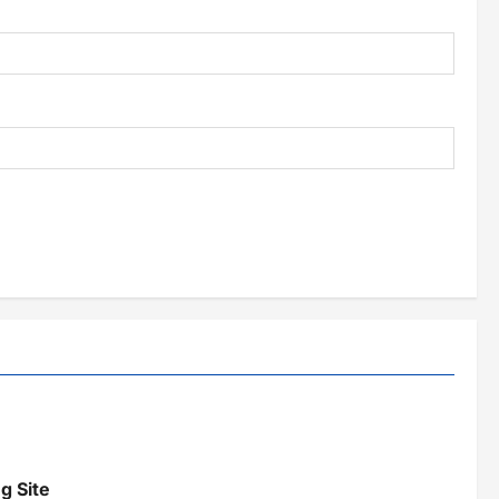
g Site