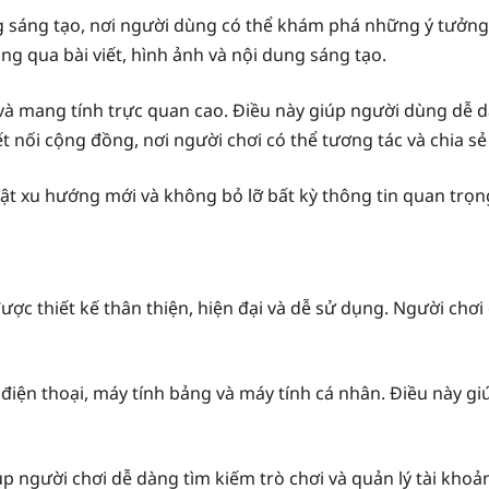
g sáng tạo, nơi người dùng có thể khám phá những ý tưởng 
ng qua bài viết, hình ảnh và nội dung sáng tạo.
và mang tính trực quan cao. Điều này giúp người dùng dễ 
 nối cộng đồng, nơi người chơi có thể tương tác và chia sẻ
hật xu hướng mới và không bỏ lỡ bất kỳ thông tin quan trọn
ợc thiết kế thân thiện, hiện đại và dễ sử dụng. Người ch
 điện thoại, máy tính bảng và máy tính cá nhân. Điều này g
p người chơi dễ dàng tìm kiếm trò chơi và quản lý tài khoả