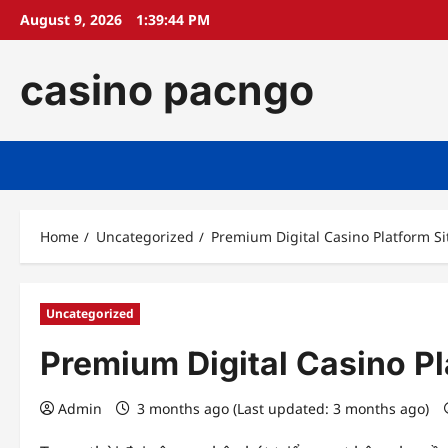
Skip
August 9, 2026
1:39:44 PM
to
content
casino pacngo
Home
Uncategorized
Premium Digital Casino Platform Si
Uncategorized
Premium Digital Casino Pl
Admin
3 months ago (Last updated: 3 months ago)