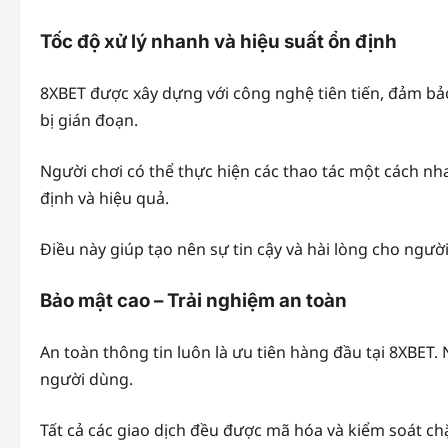
Tốc độ xử lý nhanh và hiệu suất ổn định
8XBET được xây dựng với công nghệ tiên tiến, đảm bảo
bị gián đoạn.
Người chơi có thể thực hiện các thao tác một cách nh
định và hiệu quả.
Điều này giúp tạo nên sự tin cậy và hài lòng cho ngườ
Bảo mật cao – Trải nghiệm an toàn
An toàn thông tin luôn là ưu tiên hàng đầu tại 8XBET
người dùng.
Tất cả các giao dịch đều được mã hóa và kiểm soát ch