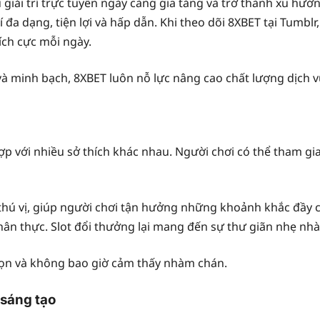
 giải trí trực tuyến ngày càng gia tăng và trở thành xu hướ
đa dạng, tiện lợi và hấp dẫn. Khi theo dõi 8XBET tại Tumblr
tích cực mỗi ngày.
 và minh bạch, 8XBET luôn nỗ lực nâng cao chất lượng dịch
p với nhiều sở thích khác nhau. Người chơi có thể tham gia 
thú vị, giúp người chơi tận hưởng những khoảnh khắc đầy cả
ân thực. Slot đổi thưởng lại mang đến sự thư giãn nhẹ nhàn
họn và không bao giờ cảm thấy nhàm chán.
 sáng tạo