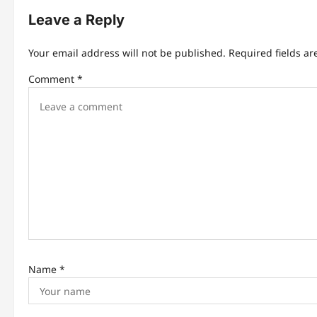
t
Leave a Reply
n
Your email address will not be published.
Required fields a
a
Comment
*
v
i
g
a
t
i
o
n
Name
*