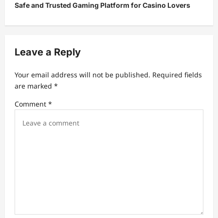
Safe and Trusted Gaming Platform for Casino Lovers
n
a
v
Leave a Reply
i
g
Your email address will not be published.
Required fields
a
are marked
*
t
Comment
*
i
o
n