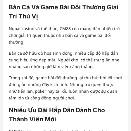
Bắn Cá Và Game Bài Đổi Thưởng Giải
Trí Thú Vị
Ngoài casino và thể thao, CM88 còn mang đến nhiều trò
chơi giải trí quen thuộc như bắn cá và game bài đổi
thưởng.
Bắn cá sở hữu đồ họa sinh động, nhiều cấp độ hấp dẫn
cùng hiệu ứng đẹp mắt. Người chơi có thể thư giãn nhẹ
nhàng sau những giờ làm việc căng thẳng.
Trong khi đó, game bài đổi thưởng lại thu hút bởi lối chơi
đơn giản nhưng đầy kịch tính. Những trò quen thuộc
như tiến lên, poker hay tài xỉu luôn nhận được sự quan
tâm lớn từ cộng đồng người chơi.
Nhiều Ưu Đãi Hấp Dẫn Dành Cho
Thành Viên Mới