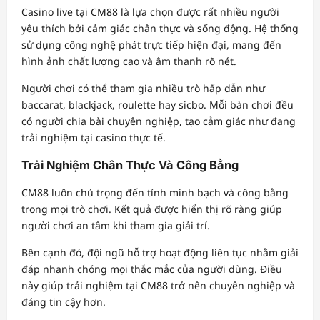
Casino live tại CM88 là lựa chọn được rất nhiều người
yêu thích bởi cảm giác chân thực và sống động. Hệ thống
sử dụng công nghệ phát trực tiếp hiện đại, mang đến
hình ảnh chất lượng cao và âm thanh rõ nét.
Người chơi có thể tham gia nhiều trò hấp dẫn như
baccarat, blackjack, roulette hay sicbo. Mỗi bàn chơi đều
có người chia bài chuyên nghiệp, tạo cảm giác như đang
trải nghiệm tại casino thực tế.
Trải Nghiệm Chân Thực Và Công Bằng
CM88 luôn chú trọng đến tính minh bạch và công bằng
trong mọi trò chơi. Kết quả được hiển thị rõ ràng giúp
người chơi an tâm khi tham gia giải trí.
Bên cạnh đó, đội ngũ hỗ trợ hoạt động liên tục nhằm giải
đáp nhanh chóng mọi thắc mắc của người dùng. Điều
này giúp trải nghiệm tại CM88 trở nên chuyên nghiệp và
đáng tin cậy hơn.