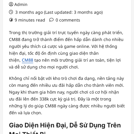
Admin
3 months ago (Last updated: 3 months ago)
9 minutes read
0 comments
Trong thị trường giải trí trực tuyến ngày càng phát triển,
CM88 đang trở thành điểm đến hấp dẫn dành cho nhiều
người yêu thích cá cược và game online. Với hệ thống
hiện đại, tốc độ ổn định cùng giao diện thân
thiện,
CM88
tạo nên môi trường giải trí an toàn, tiện lợi
và dễ sử dụng cho mọi người chơi.
Không chỉ nổi bật với kho trò chơi đa dạng, nền tảng này
còn mang đến nhiều ưu đãi hấp dẫn cho thành viên mới.
Ngay khi tham gia hôm nay, người chơi có cơ hội nhận
ưu đãi lên đến 338k cực kỳ giá trị. Đây là một trong
những lý do giúp CM88 ngày càng được nhiều người biết
đến và lựa chọn.
Giao Diện Hiện Đại, Dễ Sử Dụng Trên