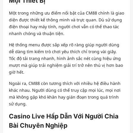
Mọi Thiết Bị
Một trong những ưu điểm nổi bật của CM88 chính là giao
diện được thiết kế thông minh và trực quan. Dù sử dụng
điện thoại hay máy tính, người chơi vẫn có thể thao tác
nhanh chóng và thuận tiện.
Hệ thống menu được sắp xếp rõ ràng giúp người dùng
dễ dàng tìm kiếm trò chơi yêu thích chỉ trong vài giây.
Tốc độ tải trang nhanh, hình ảnh sắc nét cùng hiệu ứng
mượt mà giúp trải nghiệm giải trí trở nên thú vị hơn bao
giờ hết.
Ngoài ra, CM88 còn tương thích với nhiều hệ điều hành
khác nhau. Người dùng có thể truy cập mọi lúc, mọi nơi
mà không gặp khó khăn hay gián đoạn trong quá trình
sử dụng.
Casino Live Hấp Dẫn Với Người Chia
Bài Chuyên Nghiệp