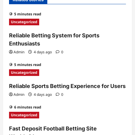
5 minutes read
Uncategorized
Reliable Betting System for Sports
Enthusiasts
Admin
4 days ago
0
5 minutes read
Uncategorized
Reliable Sports Betting Experience for Users
Admin
4 days ago
0
6 minutes read
Uncategorized
Fast Deposit Football Betting Site