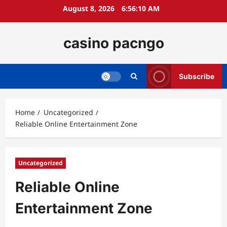
Skip
August 8, 2026
6:56:10 AM
to
content
casino pacngo
Subscribe
Home
Uncategorized
Reliable Online Entertainment Zone
Uncategorized
Reliable Online
Entertainment Zone