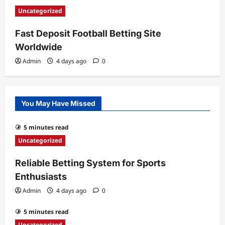
Uncategorized
Fast Deposit Football Betting Site
Worldwide
Admin
4 days ago
0
You May Have Missed
5 minutes read
Uncategorized
Reliable Betting System for Sports
Enthusiasts
Admin
4 days ago
0
5 minutes read
Uncategorized