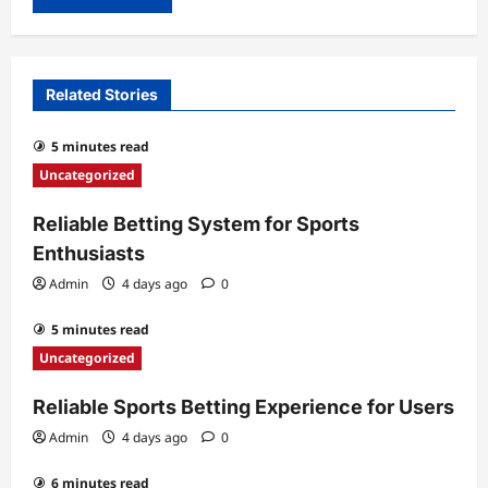
Related Stories
5 minutes read
Uncategorized
Reliable Betting System for Sports
Enthusiasts
Admin
4 days ago
0
5 minutes read
Uncategorized
Reliable Sports Betting Experience for Users
Admin
4 days ago
0
6 minutes read