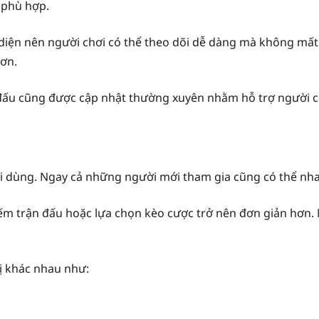
 phù hợp.
ao diện nên người chơi có thể theo dõi dễ dàng mà không mấ
hơn.
hi đấu cũng được cập nhật thường xuyên nhằm hỗ trợ người c
ười dùng. Ngay cả những người mới tham gia cũng có thể nh
ếm trận đấu hoặc lựa chọn kèo cược trở nên đơn giản hơn.
bị khác nhau như: