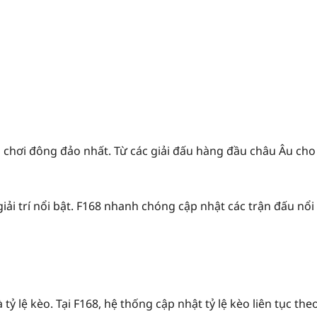
 chơi đông đảo nhất. Từ các giải đấu hàng đầu châu Âu cho
ải trí nổi bật. F168 nhanh chóng cập nhật các trận đấu nổi
tỷ lệ kèo. Tại F168, hệ thống cập nhật tỷ lệ kèo liên tục th