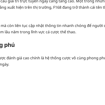
 cầu giải trí trực tuyến ngày càng tăng cao. Một trong nh
tảng xuất hiện trên thị trường, F168 đang trở thành cái tên
mà còn liên tục cập nhật thông tin nhanh chóng để người c
m lâu năm trong lĩnh vực cá cược thể thao.
g phú
ợc đánh giá cao chính là hệ thống cược vô cùng phong phú.
 ngày.