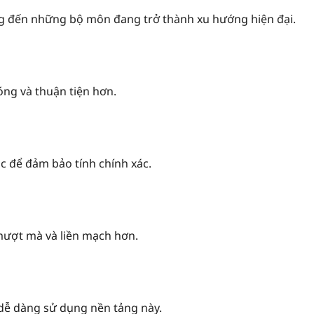
ng đến những bộ môn đang trở thành xu hướng hiện đại.
óng và thuận tiện hơn.
ục để đảm bảo tính chính xác.
 mượt mà và liền mạch hơn.
dễ dàng sử dụng nền tảng này.