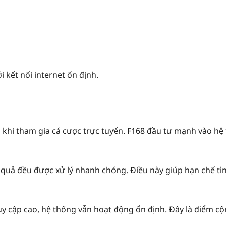
i kết nối internet ổn định.
âm khi tham gia cá cược trực tuyến. F168 đầu tư mạnh vào 
 quả đều được xử lý nhanh chóng. Điều này giúp hạn chế tì
uy cập cao, hệ thống vẫn hoạt động ổn định. Đây là điểm c