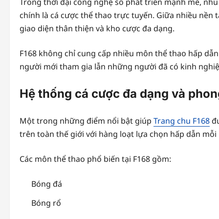
Trong thời đại công nghệ số phát triển mạnh mẽ, nhu
chính là cá cược thể thao trực tuyến. Giữa nhiều nền 
giao diện thân thiện và kho cược đa dạng.
F168 không chỉ cung cấp nhiều môn thể thao hấp dẫn 
người mới tham gia lẫn những người đã có kinh nghiệ
Hệ thống cá cược đa dạng và phon
Một trong những điểm nổi bật giúp
Trang chu F168
đư
trên toàn thế giới với hàng loạt lựa chọn hấp dẫn mỗi
Các môn thể thao phổ biến tại F168 gồm:
Bóng đá
Bóng rổ