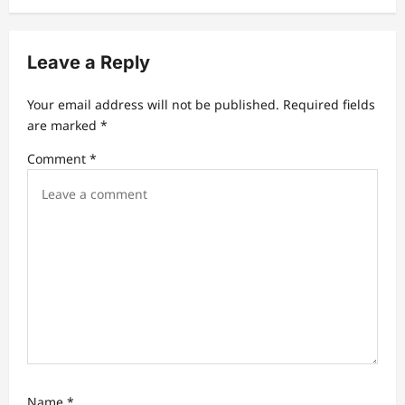
n
a
v
Leave a Reply
i
Your email address will not be published.
Required fields
g
are marked
*
a
Comment
*
t
i
o
n
Name
*