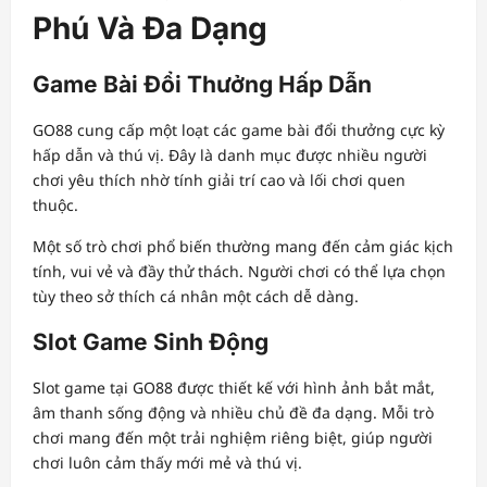
Phú Và Đa Dạng
Game Bài Đổi Thưởng Hấp Dẫn
GO88 cung cấp một loạt các game bài đổi thưởng cực kỳ
hấp dẫn và thú vị. Đây là danh mục được nhiều người
chơi yêu thích nhờ tính giải trí cao và lối chơi quen
thuộc.
Một số trò chơi phổ biến thường mang đến cảm giác kịch
tính, vui vẻ và đầy thử thách. Người chơi có thể lựa chọn
tùy theo sở thích cá nhân một cách dễ dàng.
Slot Game Sinh Động
Slot game tại GO88 được thiết kế với hình ảnh bắt mắt,
âm thanh sống động và nhiều chủ đề đa dạng. Mỗi trò
chơi mang đến một trải nghiệm riêng biệt, giúp người
chơi luôn cảm thấy mới mẻ và thú vị.