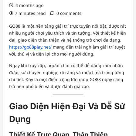
4 months ago
7 minutes read
0 comments
GO88 là một nền tảng giải trí trực tuyến nổi bật, được rất
nhiều người chơi yêu thích và tin tưởng. Với thiết kế hiện
đại, giao diện thân thiện và hệ thống trò chơi đa dạng,
https://go88play.net/
mang đến trải nghiệm giải trí tuyệt
vời, thú vị và tiện lợi cho mọi người dùng.
Ngay khi truy cập, người chơi có thể dễ dàng cảm nhận
được sự chuyên nghiệp, rõ ràng và mượt mà trong từng
chi tiết. Đây là một điểm cộng lớn giúp GO88 ngày càng
trở nên phổ biến và được đánh giá cao.
Giao Diện Hiện Đại Và Dễ Sử
Dụng
Thiết Kế Trực Quan, Thân Thiện