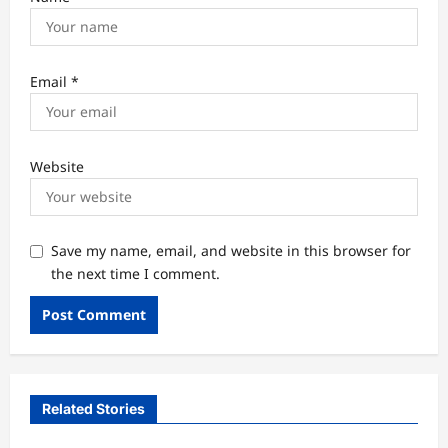
Email
*
Website
Save my name, email, and website in this browser for
the next time I comment.
Related Stories