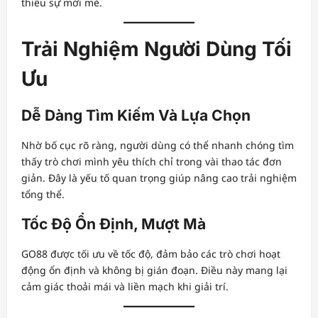
thiếu sự mới mẻ.
Trải Nghiệm Người Dùng Tối
Ưu
Dễ Dàng Tìm Kiếm Và Lựa Chọn
Nhờ bố cục rõ ràng, người dùng có thể nhanh chóng tìm
thấy trò chơi mình yêu thích chỉ trong vài thao tác đơn
giản. Đây là yếu tố quan trọng giúp nâng cao trải nghiệm
tổng thể.
Tốc Độ Ổn Định, Mượt Mà
GO88 được tối ưu về tốc độ, đảm bảo các trò chơi hoạt
động ổn định và không bị gián đoạn. Điều này mang lại
cảm giác thoải mái và liền mạch khi giải trí.