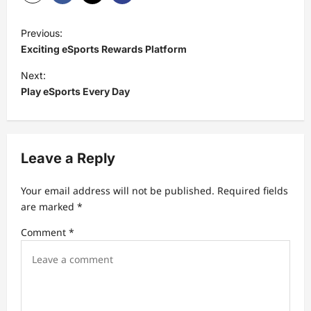
P
Previous:
o
Exciting eSports Rewards Platform
s
Next:
t
Play eSports Every Day
n
a
v
Leave a Reply
i
Your email address will not be published.
Required fields
g
are marked
*
a
Comment
*
t
i
o
n