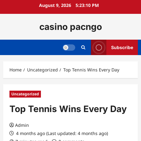
Skip
August 9, 2026
5:23:10 PM
to
content
casino pacngo
Subscribe
Home
Uncategorized
Top Tennis Wins Every Day
Uncategorized
Top Tennis Wins Every Day
Admin
4 months ago (Last updated: 4 months ago)