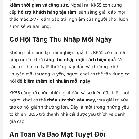
kiệm thời gian và công sức
. Ngoài ra, KK55 còn cung
cấp
hỗ trợ khách hàng tận tâm
, sẵn sàng giải đáp mọi
thắc mắc 24/7, đảm bảo trải nghiệm của người chơi luôn
suôn sẻ và hài lòng.
Cơ Hội Tăng Thu Nhập Mỗi Ngày
Không chỉ mang lại trải nghiệm giải trí, KK55 còn là nơi
giúp người chơi
tăng thu nhập một cách hiệu quả
. Với
các trò chơi có tỷ lệ thưởng hấp dẫn và chương trình
khuyến mãi thường xuyên, người chơi có thể tận dụng cơ
hội để
kiếm thêm lợi nhuận mỗi ngày
.
KK55 cũng tổ chức nhiều giải đấu và sự kiện đặc biệt, nơi
người chơi có thể
thỏa sức thử vận may
, vừa giải trí vừa
tạo cơ hội giành thưởng lớn. Đây là một trong những yếu
tố khiến KK55 trở thành nhà cái được yêu thích và đánh
giá cao.
An Toàn Và Bảo Mật Tuyệt Đối