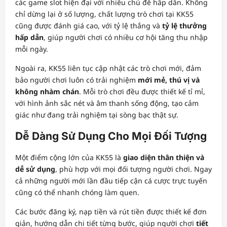
các game slot hiện đại với nhiều chủ đề hấp dẫn. Không
chỉ dừng lại ở số lượng, chất lượng trò chơi tại KK55
cũng được đánh giá cao, với tỷ lệ thắng và
tỷ lệ thưởng
hấp dẫn
, giúp người chơi có nhiều cơ hội tăng thu nhập
mỗi ngày.
Ngoài ra, KK55 liên tục cập nhật các trò chơi mới, đảm
bảo người chơi luôn có trải nghiệm
mới mẻ, thú vị và
không nhàm chán
. Mỗi trò chơi đều được thiết kế tỉ mỉ,
với hình ảnh sắc nét và âm thanh sống động, tạo cảm
giác như đang trải nghiệm tại sòng bạc thật sự.
Dễ Dàng Sử Dụng Cho Mọi Đối Tượng
Một điểm cộng lớn của KK55 là
giao diện thân thiện và
dễ sử dụng
, phù hợp với mọi đối tượng người chơi. Ngay
cả những người mới lần đầu tiếp cận cá cược trực tuyến
cũng có thể nhanh chóng làm quen.
Các bước đăng ký, nạp tiền và rút tiền được thiết kế đơn
giản, hướng dẫn chi tiết từng bước, giúp người chơi
tiết