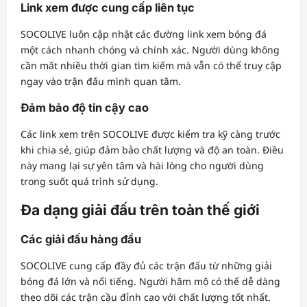
Link xem được cung cấp liên tục
SOCOLIVE luôn cập nhật các đường link xem bóng đá
một cách nhanh chóng và chính xác. Người dùng không
cần mất nhiều thời gian tìm kiếm mà vẫn có thể truy cập
ngay vào trận đấu mình quan tâm.
Đảm bảo độ tin cậy cao
Các link xem trên SOCOLIVE được kiểm tra kỹ càng trước
khi chia sẻ, giúp đảm bảo chất lượng và độ an toàn. Điều
này mang lại sự yên tâm và hài lòng cho người dùng
trong suốt quá trình sử dụng.
Đa dạng giải đấu trên toàn thế giới
Các giải đấu hàng đầu
SOCOLIVE cung cấp đầy đủ các trận đấu từ những giải
bóng đá lớn và nổi tiếng. Người hâm mộ có thể dễ dàng
theo dõi các trận cầu đỉnh cao với chất lượng tốt nhất.