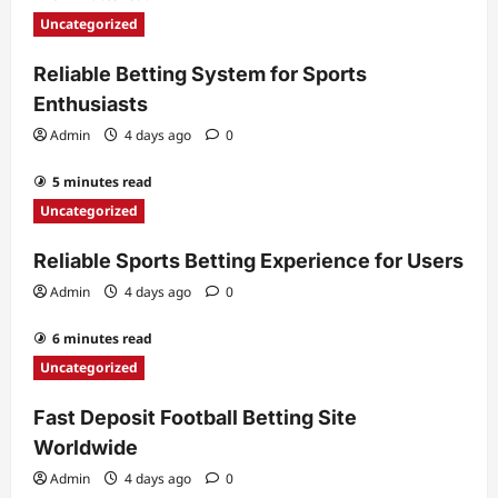
Uncategorized
Reliable Betting System for Sports
Enthusiasts
Admin
4 days ago
0
5 minutes read
Uncategorized
Reliable Sports Betting Experience for Users
Admin
4 days ago
0
6 minutes read
Uncategorized
Fast Deposit Football Betting Site
Worldwide
Admin
4 days ago
0