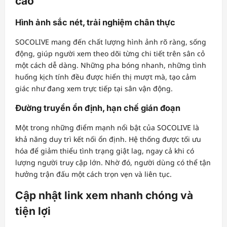
cao
Hình ảnh sắc nét, trải nghiệm chân thực
SOCOLIVE mang đến chất lượng hình ảnh rõ ràng, sống
động, giúp người xem theo dõi từng chi tiết trên sân cỏ
một cách dễ dàng. Những pha bóng nhanh, những tình
huống kịch tính đều được hiển thị mượt mà, tạo cảm
giác như đang xem trực tiếp tại sân vận động.
Đường truyền ổn định, hạn chế gián đoạn
Một trong những điểm mạnh nổi bật của SOCOLIVE là
khả năng duy trì kết nối ổn định. Hệ thống được tối ưu
hóa để giảm thiểu tình trạng giật lag, ngay cả khi có
lượng người truy cập lớn. Nhờ đó, người dùng có thể tận
hưởng trận đấu một cách trọn vẹn và liên tục.
Cập nhật link xem nhanh chóng và
tiện lợi