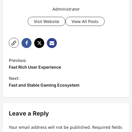
Administrator
Visit Website
View All Posts
P
Previous:
o
Fast Rich User Experience
s
Next:
t
Fast and Stable Gaming Ecosystem
n
a
v
Leave a Reply
i
Your email address will not be published.
Required fields
g