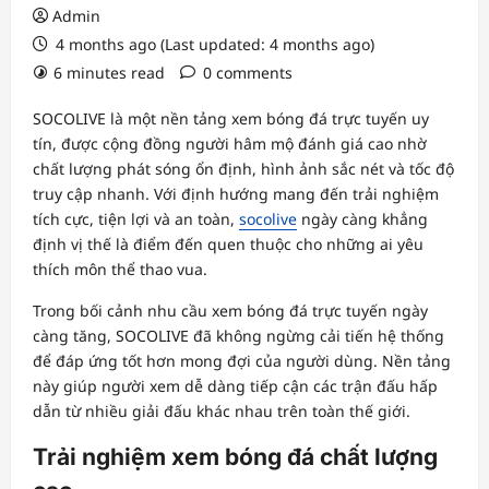
Admin
4 months ago (Last updated: 4 months ago)
6 minutes read
0 comments
SOCOLIVE là một nền tảng xem bóng đá trực tuyến uy
tín, được cộng đồng người hâm mộ đánh giá cao nhờ
chất lượng phát sóng ổn định, hình ảnh sắc nét và tốc độ
truy cập nhanh. Với định hướng mang đến trải nghiệm
tích cực, tiện lợi và an toàn,
socolive
ngày càng khẳng
định vị thế là điểm đến quen thuộc cho những ai yêu
thích môn thể thao vua.
Trong bối cảnh nhu cầu xem bóng đá trực tuyến ngày
càng tăng, SOCOLIVE đã không ngừng cải tiến hệ thống
để đáp ứng tốt hơn mong đợi của người dùng. Nền tảng
này giúp người xem dễ dàng tiếp cận các trận đấu hấp
dẫn từ nhiều giải đấu khác nhau trên toàn thế giới.
Trải nghiệm xem bóng đá chất lượng