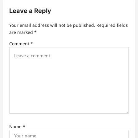
v
Leave a Reply
i
Your email address will not be published.
Required fields
g
are marked
*
a
Comment
*
t
i
o
n
Name
*