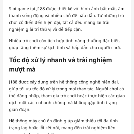
Slot game tại J188 được thiết kế với hình ảnh bắt mắt, âm
thanh sống động và nhiều chủ đề hấp dẫn. Từ những trò
chơi cổ điển đến hiện đại, tất cả đều mang lại trải
nghiệm giải trí thú vị và dễ tiếp cận.
Nhiều trò chơi còn tích hợp tính năng thưởng đặc biệt,
giúp tăng thêm sự kịch tính và hấp dẫn cho người chơi.
Tốc độ xử lý nhanh và trải nghiệm
mượt mà
J188 được xây dựng trên hệ thống công nghệ hiện đại,
giúp tối ưu tốc độ xử lý trong mọi thao tác. Người chơi có
thể đăng nhập, tham gia trò chơi hoặc thực hiện các giao
dịch một cách nhanh chóng mà không gặp tình trạng
gián đoạn.
Hệ thống máy chủ ổn định giúp giảm thiểu tối đa tình
trạng lag hoặc lỗi kết nối, mang đến trải nghiệm liền