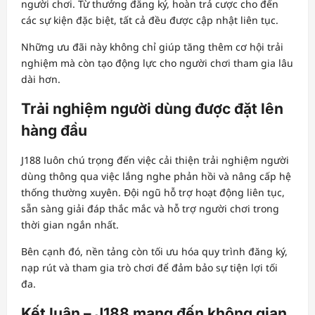
người chơi. Từ thưởng đăng ký, hoàn trả cược cho đến
các sự kiện đặc biệt, tất cả đều được cập nhật liên tục.
Những ưu đãi này không chỉ giúp tăng thêm cơ hội trải
nghiệm mà còn tạo động lực cho người chơi tham gia lâu
dài hơn.
Trải nghiệm người dùng được đặt lên
hàng đầu
J188 luôn chú trọng đến việc cải thiện trải nghiệm người
dùng thông qua việc lắng nghe phản hồi và nâng cấp hệ
thống thường xuyên. Đội ngũ hỗ trợ hoạt động liên tục,
sẵn sàng giải đáp thắc mắc và hỗ trợ người chơi trong
thời gian ngắn nhất.
Bên cạnh đó, nền tảng còn tối ưu hóa quy trình đăng ký,
nạp rút và tham gia trò chơi để đảm bảo sự tiện lợi tối
đa.
Kết luận – J188 mang đến không gian