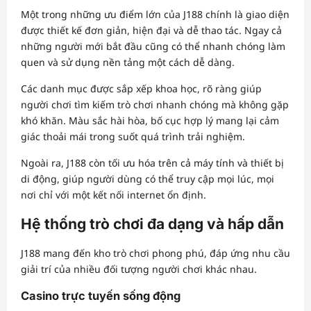
Một trong những ưu điểm lớn của J188 chính là giao diện
được thiết kế đơn giản, hiện đại và dễ thao tác. Ngay cả
những người mới bắt đầu cũng có thể nhanh chóng làm
quen và sử dụng nền tảng một cách dễ dàng.
Các danh mục được sắp xếp khoa học, rõ ràng giúp
người chơi tìm kiếm trò chơi nhanh chóng mà không gặp
khó khăn. Màu sắc hài hòa, bố cục hợp lý mang lại cảm
giác thoải mái trong suốt quá trình trải nghiệm.
Ngoài ra, J188 còn tối ưu hóa trên cả máy tính và thiết bị
di động, giúp người dùng có thể truy cập mọi lúc, mọi
nơi chỉ với một kết nối internet ổn định.
Hệ thống trò chơi đa dạng và hấp dẫn
J188 mang đến kho trò chơi phong phú, đáp ứng nhu cầu
giải trí của nhiều đối tượng người chơi khác nhau.
Casino trực tuyến sống động