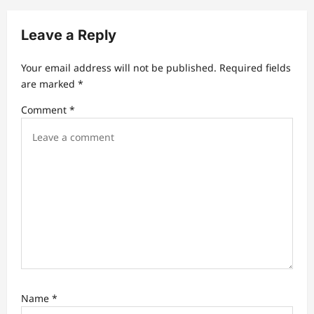
a
v
Leave a Reply
i
Your email address will not be published.
Required fields
g
are marked
*
a
Comment
*
t
i
o
n
Name
*