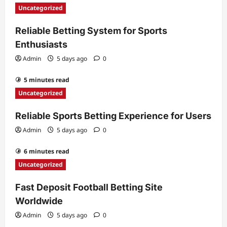
Uncategorized
Reliable Betting System for Sports
Enthusiasts
Admin
5 days ago
0
5 minutes read
Uncategorized
Reliable Sports Betting Experience for Users
Admin
5 days ago
0
6 minutes read
Uncategorized
Fast Deposit Football Betting Site
Worldwide
Admin
5 days ago
0