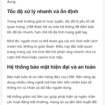
dụng.
Tốc độ xử lý nhanh và ổn định
Trong môi trường giải trí trực tuyến, tốc độ là yếu tố rất
quan trọng. J188 được tối ưu hóa hệ thống để đảm bảo
tốc độ tải nhanh, hạn chế tối đa tình trạng giật lag.
Nhờ đó, người chơi có thể tham gia các trò chơi một cách
mượt mà, không bị gián đoạn. Điều này đặc biệt quan
trọng trong các trò chơi đòi hỏi phản ứng nhanh như cá
cược thể thao hoặc casino trực tiếp.
Hệ thống bảo mật hiện đại và an toàn
Bảo mật luôn là ưu tiên hàng đầu của J188. Nền tảng áp
dụng nhiều công nghệ mã hóa tiên tiến nhằm bảo vệ
thông tin cá nhân và dữ liệu người dùng.
Hệ thống giám sát liên tục giúp phát hiện và ngăn chặn
các hoạt động bất thường, mang lại sự yên tâm tuyệt đối