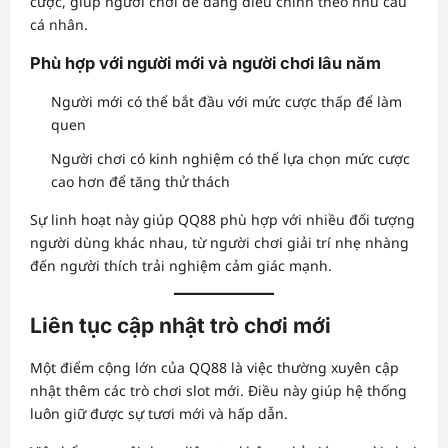
cược, giúp người chơi dễ dàng điều chỉnh theo nhu cầu
cá nhân.
Phù hợp với người mới và người chơi lâu năm
Người mới có thể bắt đầu với mức cược thấp để làm
quen
Người chơi có kinh nghiệm có thể lựa chọn mức cược
cao hơn để tăng thử thách
Sự linh hoạt này giúp QQ88 phù hợp với nhiều đối tượng
người dùng khác nhau, từ người chơi giải trí nhẹ nhàng
đến người thích trải nghiệm cảm giác mạnh.
Liên tục cập nhật trò chơi mới
Một điểm cộng lớn của QQ88 là việc thường xuyên cập
nhật thêm các trò chơi slot mới. Điều này giúp hệ thống
luôn giữ được sự tươi mới và hấp dẫn.