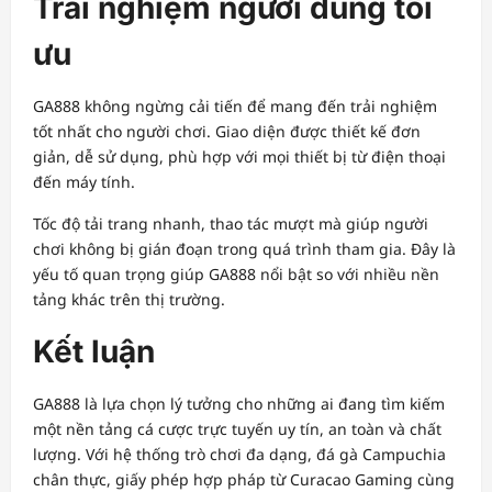
Trải nghiệm người dùng tối
ưu
GA888 không ngừng cải tiến để mang đến trải nghiệm
tốt nhất cho người chơi. Giao diện được thiết kế đơn
giản, dễ sử dụng, phù hợp với mọi thiết bị từ điện thoại
đến máy tính.
Tốc độ tải trang nhanh, thao tác mượt mà giúp người
chơi không bị gián đoạn trong quá trình tham gia. Đây là
yếu tố quan trọng giúp GA888 nổi bật so với nhiều nền
tảng khác trên thị trường.
Kết luận
GA888 là lựa chọn lý tưởng cho những ai đang tìm kiếm
một nền tảng cá cược trực tuyến uy tín, an toàn và chất
lượng. Với hệ thống trò chơi đa dạng, đá gà Campuchia
chân thực, giấy phép hợp pháp từ Curacao Gaming cùng