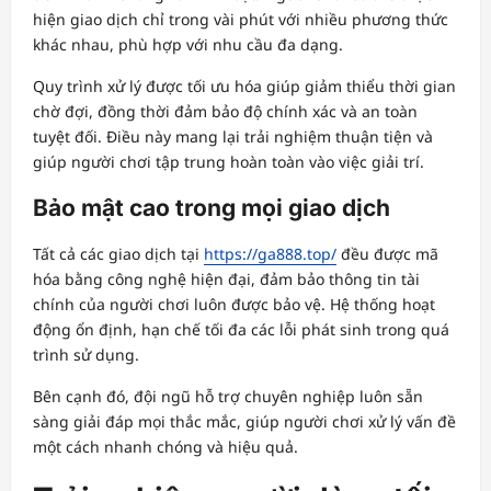
hiện giao dịch chỉ trong vài phút với nhiều phương thức
khác nhau, phù hợp với nhu cầu đa dạng.
Quy trình xử lý được tối ưu hóa giúp giảm thiểu thời gian
chờ đợi, đồng thời đảm bảo độ chính xác và an toàn
tuyệt đối. Điều này mang lại trải nghiệm thuận tiện và
giúp người chơi tập trung hoàn toàn vào việc giải trí.
Bảo mật cao trong mọi giao dịch
Tất cả các giao dịch tại
https://ga888.top/
đều được mã
hóa bằng công nghệ hiện đại, đảm bảo thông tin tài
chính của người chơi luôn được bảo vệ. Hệ thống hoạt
động ổn định, hạn chế tối đa các lỗi phát sinh trong quá
trình sử dụng.
Bên cạnh đó, đội ngũ hỗ trợ chuyên nghiệp luôn sẵn
sàng giải đáp mọi thắc mắc, giúp người chơi xử lý vấn đề
một cách nhanh chóng và hiệu quả.