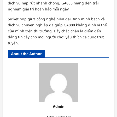
dịch vụ nạp rút nhanh chóng, GA888 mang đến trải
nghiệm giải trí hoàn hảo mỗi ngày.
Sự kết hợp giữa công nghệ hiện đại, tính minh bạch và
dịch vụ chuyên nghiệp đã giúp GA888 khẳng định vị thế
của mình trên thị trường. Đây chắc chắn là điểm đến
đáng tin cậy cho mọi người chơi yêu thích cá cược trực
tuyến.
About the Author
Admin