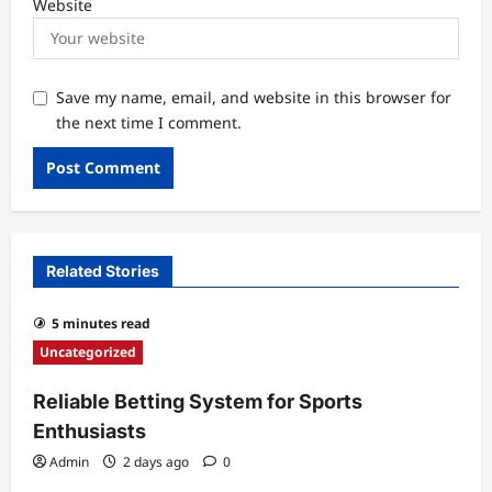
Website
Save my name, email, and website in this browser for
the next time I comment.
Related Stories
5 minutes read
Uncategorized
Reliable Betting System for Sports
Enthusiasts
Admin
2 days ago
0